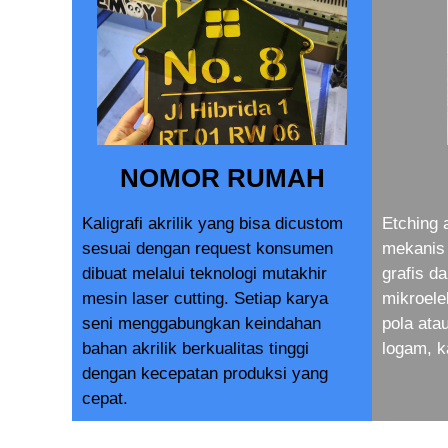
NOMOR RUMAH
Kaligrafi akrilik yang bisa dicustom
Etching 
sesuai dengan request konsumen
mekanis 
dibuat melalui teknologi mutakhir
grafis d
mesin laser cutting. Setiap karya
mikroele
seni menggabungkan keindahan
pola at
bahan akrilik berkualitas tinggi
logam, k
dengan kecepatan produksi yang
cepat.