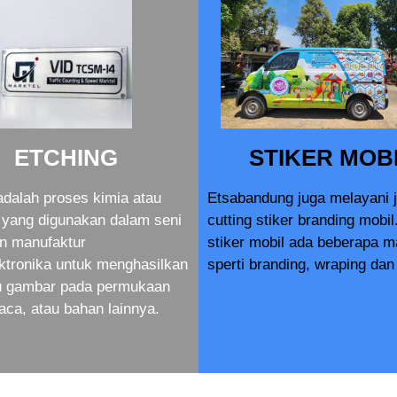
ETCHING
STIKER MOB
adalah proses kimia atau
Etsabandung juga melayani 
yang digunakan dalam seni
cutting stiker branding mobil
an manufaktur
stiker mobil ada beberapa 
ktronika untuk menghasilkan
sperti branding, wraping dan 
au gambar pada permukaan
aca, atau bahan lainnya.