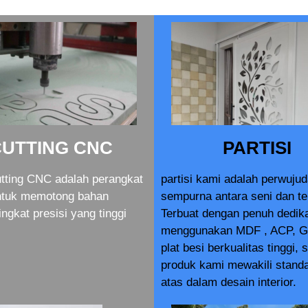
CUTTING CNC
PARTISI
tting CNC adalah perangkat
partisi kami adalah perwuju
ntuk memotong bahan
sempurna antara seni dan te
ingkat presisi yang tinggi
Terbuat dengan penuh dedik
menggunakan MDF , ACP, G
plat besi berkualitas tinggi, 
produk kami mewakili standa
atas dalam desain interior.