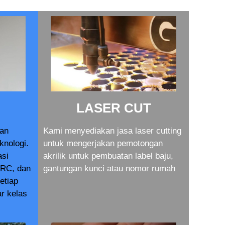
LASER CUT
dan
Kami menyediakan jasa laser cutting
knologi.
untuk mengerjakan pemotongan
asi
akrilik untuk pembuatan label baju,
RC, dan
gantungan kunci atau nomor rumah
setiap
r kelas