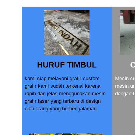
HURUF TIMBUL
kami siap melayani grafir custom
Mesin cu
grafir kami sudah terkenal karena
mesin u
rapih dan jelas menggunakan mesin
dengan t
grafir laser yang terbaru di design
oleh orang yang berpengalaman.