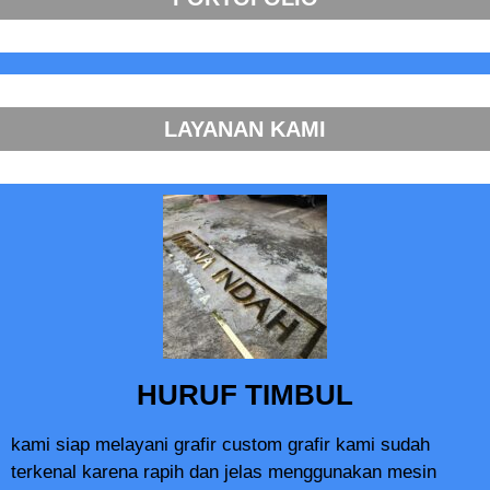
LAYANAN KAMI
HURUF TIMBUL
kami siap melayani grafir custom grafir kami sudah
terkenal karena rapih dan jelas menggunakan mesin