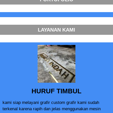
LAYANAN KAMI
HURUF TIMBUL
kami siap melayani grafir custom grafir kami sudah
terkenal karena rapih dan jelas menggunakan mesin