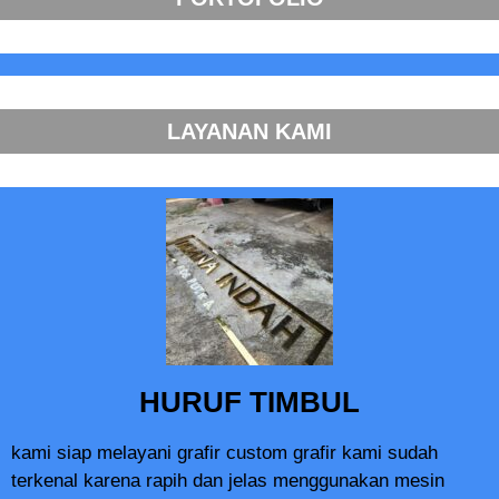
LAYANAN KAMI
HURUF TIMBUL
kami siap melayani grafir custom grafir kami sudah
terkenal karena rapih dan jelas menggunakan mesin