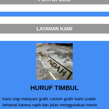
LAYANAN KAMI
HURUF TIMBUL
kami siap melayani grafir custom grafir kami sudah
terkenal karena rapih dan jelas menggunakan mesin