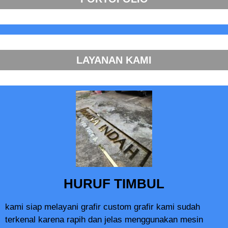
LAYANAN KAMI
HURUF TIMBUL
kami siap melayani grafir custom grafir kami sudah
terkenal karena rapih dan jelas menggunakan mesin