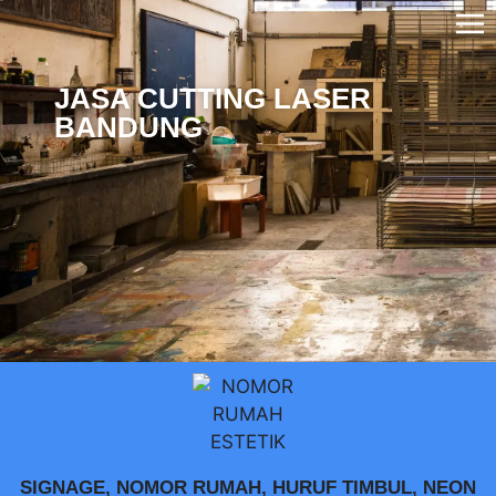
JASA CUTTING LASER
BANDUNG
SIGNAGE, NOMOR RUMAH, HURUF TIMBUL, NEON