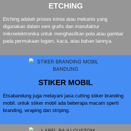
ETCHING
Etching adalah proses kimia atau mekanis yang
digunakan dalam seni grafis dan manufaktur
mikroelektronika untuk menghasilkan pola atau gambar
pada permukaan logam, kaca, atau bahan lainnya.
STIKER MOBIL
Etsabandung juga melayani jasa cutting stiker branding
mobil. untuk stiker mobil ada beberapa macam sperti
branding, wraping dan striping.