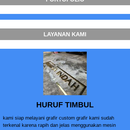
LAYANAN KAMI
HURUF TIMBUL
kami siap melayani grafir custom grafir kami sudah
terkenal karena rapih dan jelas menggunakan mesin