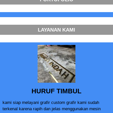
LAYANAN KAMI
HURUF TIMBUL
kami siap melayani grafir custom grafir kami sudah
terkenal karena rapih dan jelas menggunakan mesin