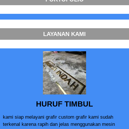
LAYANAN KAMI
HURUF TIMBUL
kami siap melayani grafir custom grafir kami sudah
terkenal karena rapih dan jelas menggunakan mesin