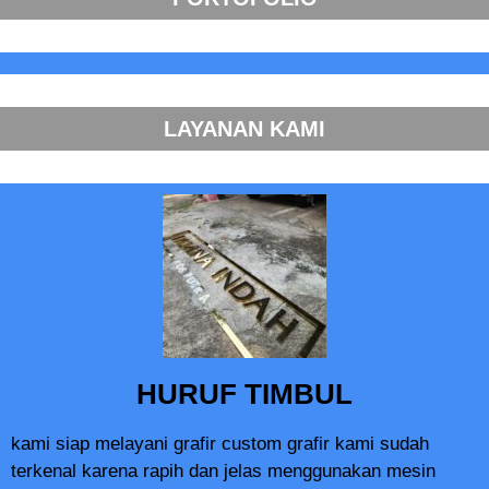
LAYANAN KAMI
HURUF TIMBUL
kami siap melayani grafir custom grafir kami sudah
terkenal karena rapih dan jelas menggunakan mesin