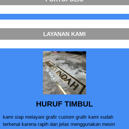
LAYANAN KAMI
HURUF TIMBUL
kami siap melayani grafir custom grafir kami sudah
terkenal karena rapih dan jelas menggunakan mesin