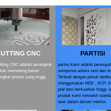
CUTTING CNC
PARTISI
tting CNC adalah perangkat
partisi kami adalah perwuju
ntuk memotong bahan
sempurna antara seni dan te
ingkat presisi yang tinggi
Terbuat dengan penuh dedik
menggunakan MDF , ACP, G
plat besi berkualitas tinggi, 
produk kami mewakili standa
atas dalam desain interior.