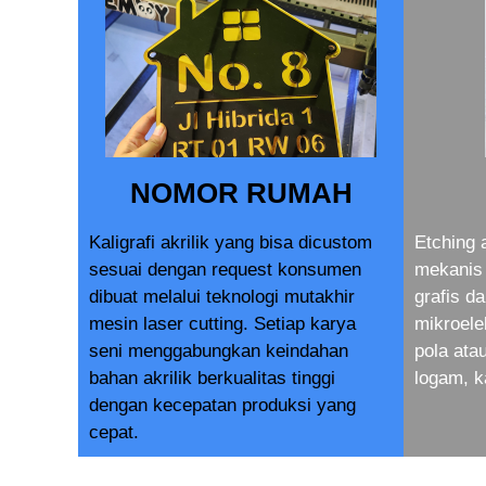
NOMOR RUMAH
Kaligrafi akrilik yang bisa dicustom
Etching 
sesuai dengan request konsumen
mekanis 
dibuat melalui teknologi mutakhir
grafis d
mesin laser cutting. Setiap karya
mikroele
seni menggabungkan keindahan
pola at
bahan akrilik berkualitas tinggi
logam, k
dengan kecepatan produksi yang
cepat.