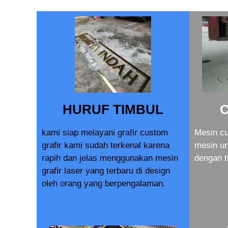
HURUF TIMBUL
kami siap melayani grafir custom
Mesin cu
grafir kami sudah terkenal karena
mesin u
rapih dan jelas menggunakan mesin
dengan t
grafir laser yang terbaru di design
oleh orang yang berpengalaman.