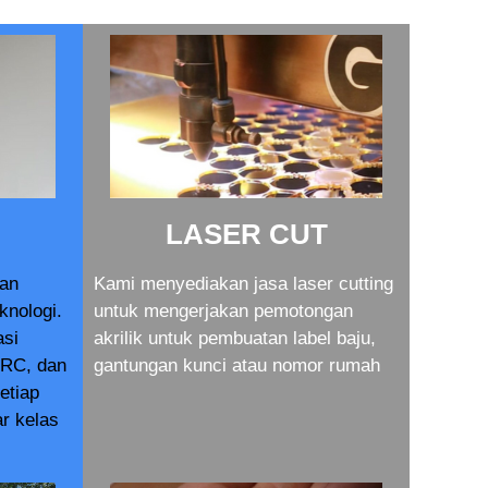
LASER CUT
dan
Kami menyediakan jasa laser cutting
knologi.
untuk mengerjakan pemotongan
asi
akrilik untuk pembuatan label baju,
RC, dan
gantungan kunci atau nomor rumah
setiap
r kelas