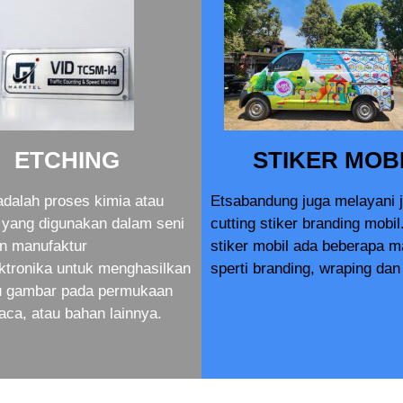
ETCHING
STIKER MOB
adalah proses kimia atau
Etsabandung juga melayani 
yang digunakan dalam seni
cutting stiker branding mobil
an manufaktur
stiker mobil ada beberapa 
ktronika untuk menghasilkan
sperti branding, wraping dan 
au gambar pada permukaan
aca, atau bahan lainnya.