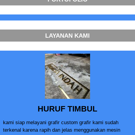
LAYANAN KAMI
HURUF TIMBUL
kami siap melayani grafir custom grafir kami sudah
terkenal karena rapih dan jelas menggunakan mesin