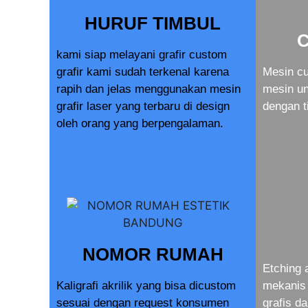
HURUF TIMBUL
kami siap melayani grafir custom
grafir kami sudah terkenal karena
Mesin cu
rapih dan jelas menggunakan mesin
mesin u
grafir laser yang terbaru di design
dengan t
oleh orang yang berpengalaman.
NOMOR RUMAH
Etching 
Kaligrafi akrilik yang bisa dicustom
mekanis 
sesuai dengan request konsumen
grafis d