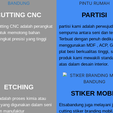
CUTTING CNC
PARTISI
tting CNC adalah perangkat
partisi kami adalah perwuju
ntuk memotong bahan
sempurna antara seni dan te
ingkat presisi yang tinggi
Terbuat dengan penuh dedik
menggunakan MDF , ACP, G
plat besi berkualitas tinggi, 
produk kami mewakili standa
atas dalam desain interior.
ETCHING
STIKER MOB
adalah proses kimia atau
yang digunakan dalam seni
Etsabandung juga melayani 
an manufaktur
cutting stiker branding mobil