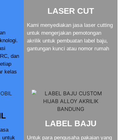
LASER CUT
Kami menyediakan jasa laser cutting
dan
untuk mengerjakan pemotongan
knologi.
akrilik untuk pembuatan label baju,
asi
gantungan kunci atau nomor rumah
RC, dan
setiap
r kelas
IL
LABEL BAJU
jasa
. untuk
Untuk para pengusaha pakaian yang