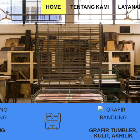
HOME
TENTANG KAMI
LAYANA
NG
GRAFIR TUMBLER,
KULIT, AKRILIK