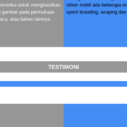
ktronika untuk menghasilkan
stiker mobil ada beberapa 
au gambar pada permukaan
sperti branding, wraping dan 
aca, atau bahan lainnya.
TESTIMONI