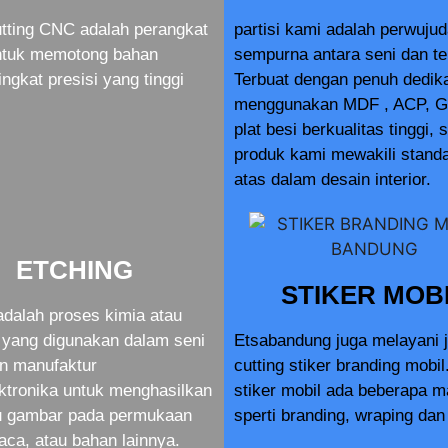
tting CNC adalah perangkat
partisi kami adalah perwuju
ntuk memotong bahan
sempurna antara seni dan te
ingkat presisi yang tinggi
Terbuat dengan penuh dedik
menggunakan MDF , ACP, G
plat besi berkualitas tinggi, 
produk kami mewakili standa
atas dalam desain interior.
ETCHING
STIKER MOB
adalah proses kimia atau
yang digunakan dalam seni
Etsabandung juga melayani 
an manufaktur
cutting stiker branding mobil
ktronika untuk menghasilkan
stiker mobil ada beberapa 
au gambar pada permukaan
sperti branding, wraping dan 
aca, atau bahan lainnya.