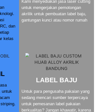
Kami menyediakan jasa laser cutting
dan
untuk mengerjakan pemotongan
knologi.
akrilik untuk pembuatan label baju,
asi
gantungan kunci atau nomor rumah
RC, dan
setiap
r kelas
IL
LABEL BAJU
jasa
. untuk
Untuk para pengusaha pakaian yang
macam
sedang mencari sumber terpercaya
striping.
untuk pemesanan label pakaian
berkualitas? Jangan khawatir, karena