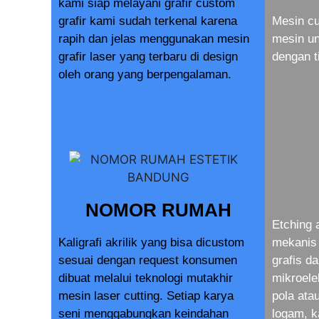
kami siap melayani grafir custom
grafir kami sudah terkenal karena
Mesin cu
rapih dan jelas menggunakan mesin
mesin u
grafir laser yang terbaru di design
dengan t
oleh orang yang berpengalaman.
NOMOR RUMAH
Etching 
Kaligrafi akrilik yang bisa dicustom
mekanis 
sesuai dengan request konsumen
grafis d
dibuat melalui teknologi mutakhir
mikroele
mesin laser cutting. Setiap karya
pola at
seni menggabungkan keindahan
logam, k