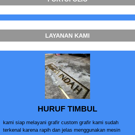
LAYANAN KAMI
HURUF TIMBUL
kami siap melayani grafir custom grafir kami sudah
terkenal karena rapih dan jelas menggunakan mesin