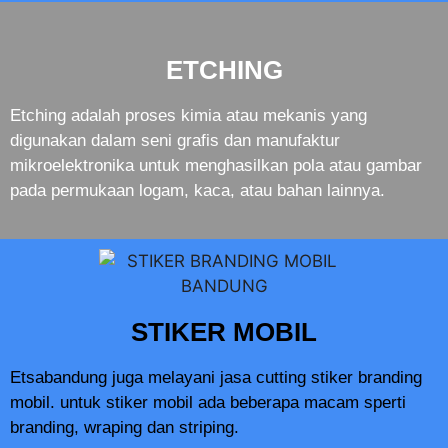
ETCHING
Etching adalah proses kimia atau mekanis yang
digunakan dalam seni grafis dan manufaktur
mikroelektronika untuk menghasilkan pola atau gambar
pada permukaan logam, kaca, atau bahan lainnya.
STIKER MOBIL
Etsabandung juga melayani jasa cutting stiker branding
mobil. untuk stiker mobil ada beberapa macam sperti
branding, wraping dan striping.