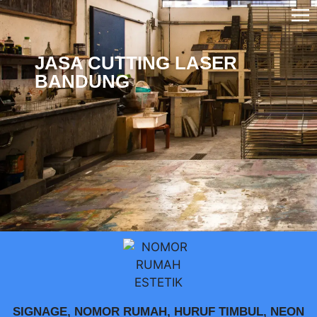
JASA CUTTING LASER
BANDUNG
SIGNAGE, NOMOR RUMAH, HURUF TIMBUL, NEON