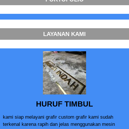
LAYANAN KAMI
HURUF TIMBUL
kami siap melayani grafir custom grafir kami sudah
terkenal karena rapih dan jelas menggunakan mesin