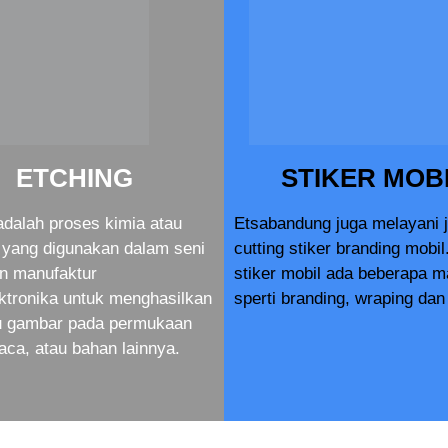
ETCHING
STIKER MOB
adalah proses kimia atau
Etsabandung juga melayani 
yang digunakan dalam seni
cutting stiker branding mobil
an manufaktur
stiker mobil ada beberapa 
ktronika untuk menghasilkan
sperti branding, wraping dan 
au gambar pada permukaan
aca, atau bahan lainnya.