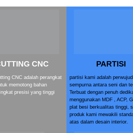
CUTTING CNC
PARTISI
tting CNC adalah perangkat
partisi kami adalah perwuju
ntuk memotong bahan
sempurna antara seni dan te
ingkat presisi yang tinggi
Terbuat dengan penuh dedik
menggunakan MDF , ACP, G
plat besi berkualitas tinggi, 
produk kami mewakili standa
atas dalam desain interior.