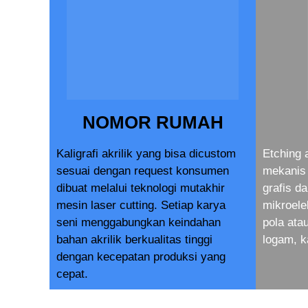
NOMOR RUMAH
Kaligrafi akrilik yang bisa dicustom
Etching 
sesuai dengan request konsumen
mekanis 
dibuat melalui teknologi mutakhir
grafis d
mesin laser cutting. Setiap karya
mikroele
seni menggabungkan keindahan
pola at
bahan akrilik berkualitas tinggi
logam, k
dengan kecepatan produksi yang
cepat.