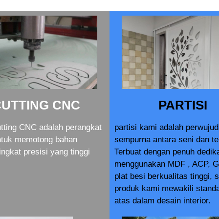
CUTTING CNC
PARTISI
tting CNC adalah perangkat
partisi kami adalah perwuju
ntuk memotong bahan
sempurna antara seni dan te
ingkat presisi yang tinggi
Terbuat dengan penuh dedik
menggunakan MDF , ACP, G
plat besi berkualitas tinggi, 
produk kami mewakili standa
atas dalam desain interior.