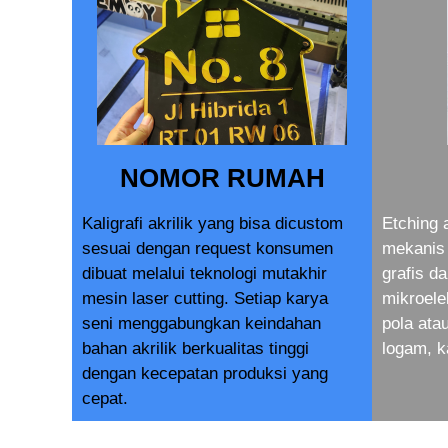
NOMOR RUMAH
Kaligrafi akrilik yang bisa dicustom
Etching 
sesuai dengan request konsumen
mekanis 
dibuat melalui teknologi mutakhir
grafis d
mesin laser cutting. Setiap karya
mikroele
seni menggabungkan keindahan
pola at
bahan akrilik berkualitas tinggi
logam, k
dengan kecepatan produksi yang
cepat.