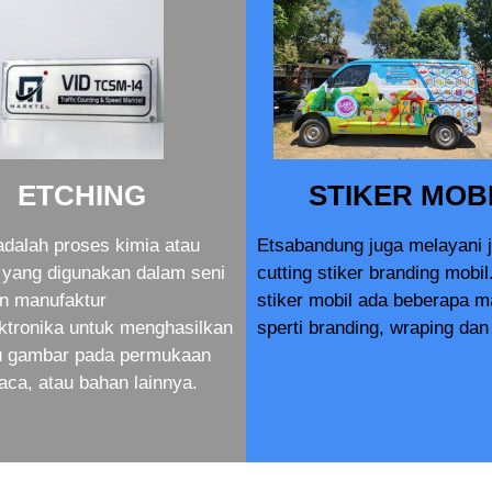
ETCHING
STIKER MOB
adalah proses kimia atau
Etsabandung juga melayani 
yang digunakan dalam seni
cutting stiker branding mobil
an manufaktur
stiker mobil ada beberapa 
ktronika untuk menghasilkan
sperti branding, wraping dan 
au gambar pada permukaan
aca, atau bahan lainnya.