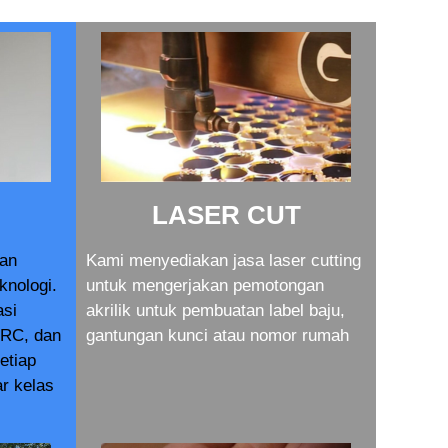
LASER CUT
dan
Kami menyediakan jasa laser cutting
knologi.
untuk mengerjakan pemotongan
asi
akrilik untuk pembuatan label baju,
RC, dan
gantungan kunci atau nomor rumah
setiap
r kelas