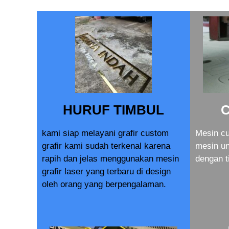
HURUF TIMBUL
kami siap melayani grafir custom
Mesin cu
grafir kami sudah terkenal karena
mesin u
rapih dan jelas menggunakan mesin
dengan t
grafir laser yang terbaru di design
oleh orang yang berpengalaman.