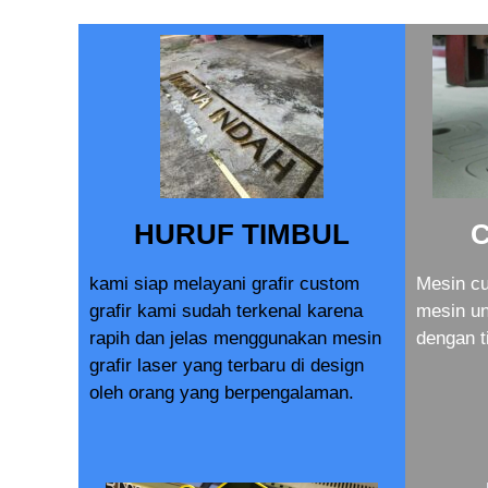
HURUF TIMBUL
kami siap melayani grafir custom
Mesin cu
grafir kami sudah terkenal karena
mesin u
rapih dan jelas menggunakan mesin
dengan t
grafir laser yang terbaru di design
oleh orang yang berpengalaman.