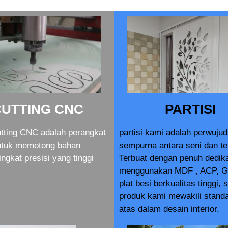
CUTTING CNC
PARTISI
tting CNC adalah perangkat
partisi kami adalah perwuju
ntuk memotong bahan
sempurna antara seni dan te
ingkat presisi yang tinggi
Terbuat dengan penuh dedik
menggunakan MDF , ACP, G
plat besi berkualitas tinggi, 
produk kami mewakili standa
atas dalam desain interior.