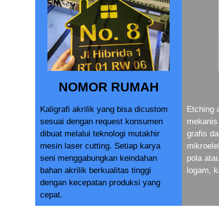
NOMOR RUMAH
Kaligrafi akrilik yang bisa dicustom
Etching 
sesuai dengan request konsumen
mekanis 
dibuat melalui teknologi mutakhir
grafis d
mesin laser cutting. Setiap karya
mikroele
seni menggabungkan keindahan
pola at
bahan akrilik berkualitas tinggi
logam, k
dengan kecepatan produksi yang
cepat.