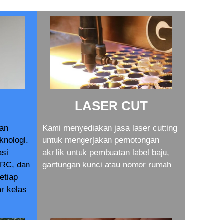
LASER CUT
dan
Kami menyediakan jasa laser cutting
knologi.
untuk mengerjakan pemotongan
asi
akrilik untuk pembuatan label baju,
RC, dan
gantungan kunci atau nomor rumah
setiap
r kelas