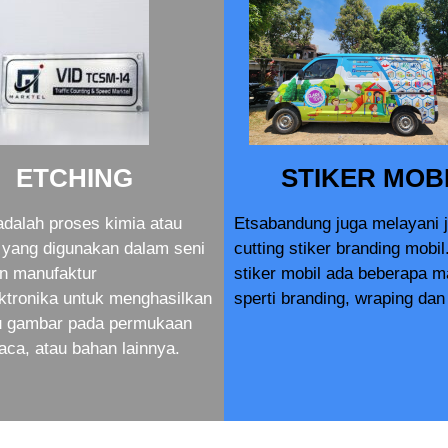
ETCHING
STIKER MOB
adalah proses kimia atau
Etsabandung juga melayani 
yang digunakan dalam seni
cutting stiker branding mobil
an manufaktur
stiker mobil ada beberapa 
ktronika untuk menghasilkan
sperti branding, wraping dan 
au gambar pada permukaan
aca, atau bahan lainnya.