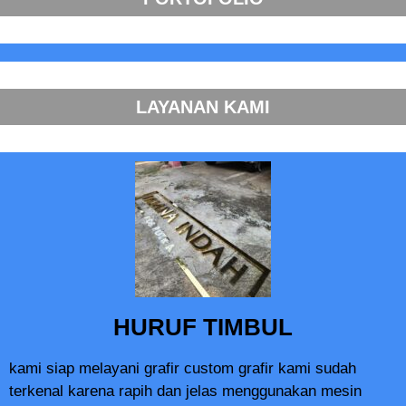
LAYANAN KAMI
HURUF TIMBUL
kami siap melayani grafir custom grafir kami sudah
terkenal karena rapih dan jelas menggunakan mesin