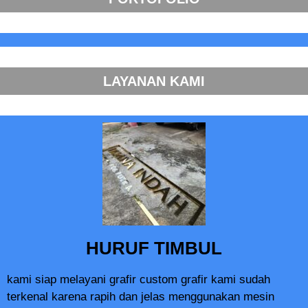
LAYANAN KAMI
HURUF TIMBUL
kami siap melayani grafir custom grafir kami sudah
terkenal karena rapih dan jelas menggunakan mesin