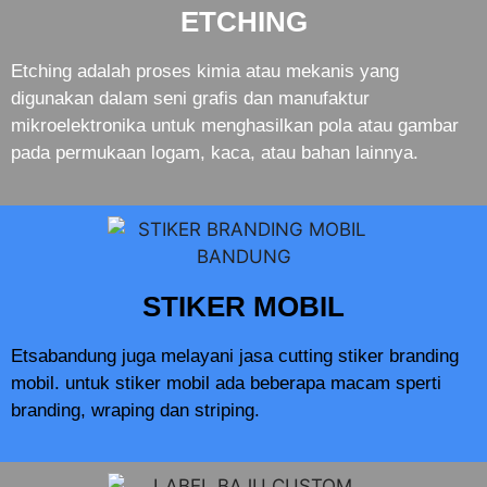
ETCHING
Etching adalah proses kimia atau mekanis yang
digunakan dalam seni grafis dan manufaktur
mikroelektronika untuk menghasilkan pola atau gambar
pada permukaan logam, kaca, atau bahan lainnya.
STIKER MOBIL
Etsabandung juga melayani jasa cutting stiker branding
mobil. untuk stiker mobil ada beberapa macam sperti
branding, wraping dan striping.