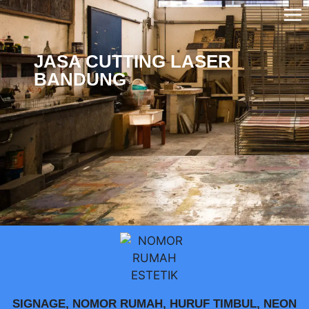
JASA CUTTING LASER
BANDUNG
SIGNAGE, NOMOR RUMAH, HURUF TIMBUL, NEON