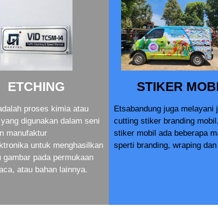
ETCHING
STIKER MOB
adalah proses kimia atau
Etsabandung juga melayani 
yang digunakan dalam seni
cutting stiker branding mobil
an manufaktur
stiker mobil ada beberapa 
ktronika untuk menghasilkan
sperti branding, wraping dan 
au gambar pada permukaan
aca, atau bahan lainnya.