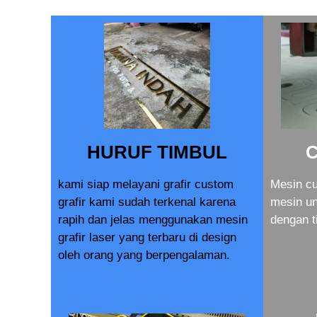
HURUF TIMBUL
kami siap melayani grafir custom
Mesin cu
grafir kami sudah terkenal karena
mesin u
rapih dan jelas menggunakan mesin
dengan t
grafir laser yang terbaru di design
oleh orang yang berpengalaman.