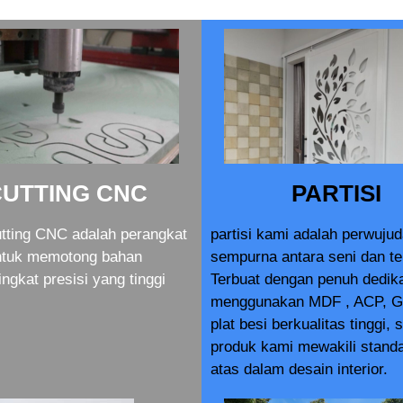
CUTTING CNC
PARTISI
tting CNC adalah perangkat
partisi kami adalah perwuju
ntuk memotong bahan
sempurna antara seni dan te
ingkat presisi yang tinggi
Terbuat dengan penuh dedik
menggunakan MDF , ACP, G
plat besi berkualitas tinggi, 
produk kami mewakili standa
atas dalam desain interior.