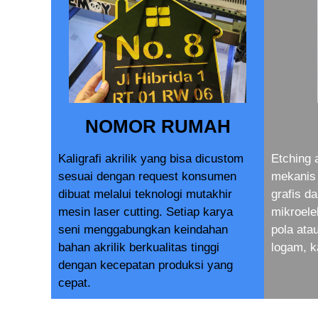
NOMOR RUMAH
Kaligrafi akrilik yang bisa dicustom
Etching 
sesuai dengan request konsumen
mekanis 
dibuat melalui teknologi mutakhir
grafis d
mesin laser cutting. Setiap karya
mikroele
seni menggabungkan keindahan
pola at
bahan akrilik berkualitas tinggi
logam, k
dengan kecepatan produksi yang
cepat.