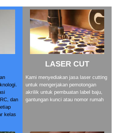
LASER CUT
dan
Kami menyediakan jasa laser cutting
knologi.
untuk mengerjakan pemotongan
asi
akrilik untuk pembuatan label baju,
RC, dan
gantungan kunci atau nomor rumah
setiap
r kelas