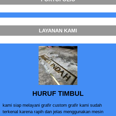
LAYANAN KAMI
HURUF TIMBUL
kami siap melayani grafir custom grafir kami sudah
terkenal karena rapih dan jelas menggunakan mesin