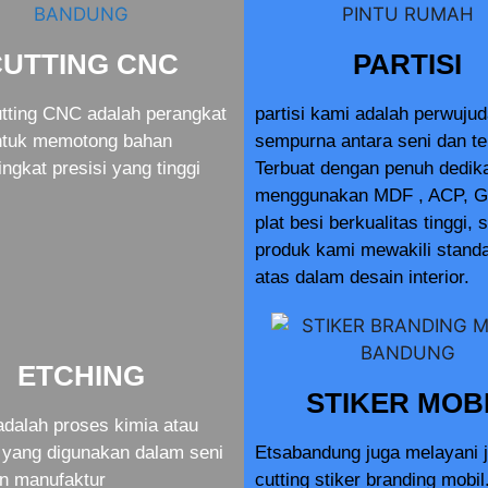
CUTTING CNC
PARTISI
tting CNC adalah perangkat
partisi kami adalah perwuju
ntuk memotong bahan
sempurna antara seni dan te
ingkat presisi yang tinggi
Terbuat dengan penuh dedik
menggunakan MDF , ACP, G
plat besi berkualitas tinggi, 
produk kami mewakili standa
atas dalam desain interior.
ETCHING
STIKER MOB
adalah proses kimia atau
yang digunakan dalam seni
Etsabandung juga melayani 
an manufaktur
cutting stiker branding mobil