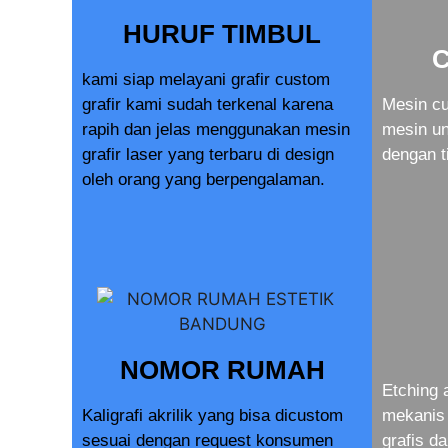
HURUF TIMBUL
kami siap melayani grafir custom
grafir kami sudah terkenal karena
Mesin cu
rapih dan jelas menggunakan mesin
mesin u
grafir laser yang terbaru di design
dengan t
oleh orang yang berpengalaman.
NOMOR RUMAH
Etching 
Kaligrafi akrilik yang bisa dicustom
mekanis 
sesuai dengan request konsumen
grafis d