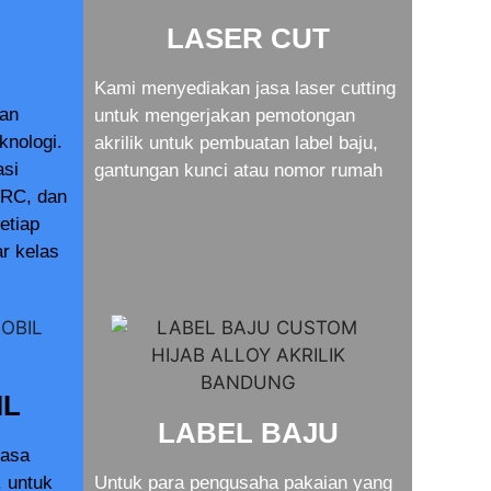
LASER CUT
Kami menyediakan jasa laser cutting
dan
untuk mengerjakan pemotongan
knologi.
akrilik untuk pembuatan label baju,
asi
gantungan kunci atau nomor rumah
RC, dan
setiap
r kelas
IL
LABEL BAJU
jasa
. untuk
Untuk para pengusaha pakaian yang