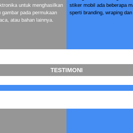
ktronika untuk menghasilkan
stiker mobil ada beberapa 
au gambar pada permukaan
sperti branding, wraping dan 
aca, atau bahan lainnya.
TESTIMONI