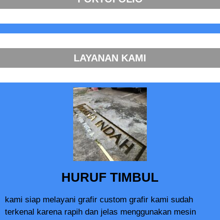
LAYANAN KAMI
HURUF TIMBUL
kami siap melayani grafir custom grafir kami sudah
terkenal karena rapih dan jelas menggunakan mesin