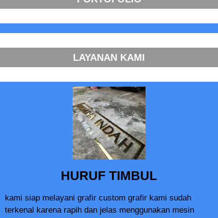
LAYANAN KAMI
HURUF TIMBUL
kami siap melayani grafir custom grafir kami sudah
terkenal karena rapih dan jelas menggunakan mesin