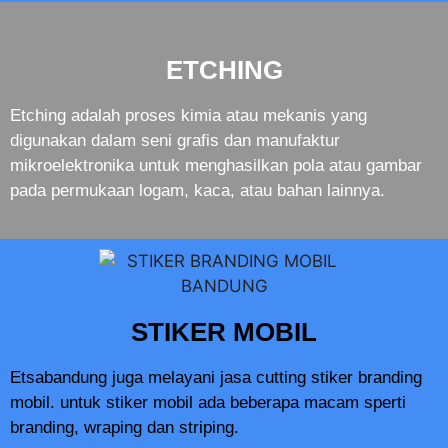
ETCHING
Etching adalah proses kimia atau mekanis yang
digunakan dalam seni grafis dan manufaktur
mikroelektronika untuk menghasilkan pola atau gambar
pada permukaan logam, kaca, atau bahan lainnya.
STIKER MOBIL
Etsabandung juga melayani jasa cutting stiker branding
mobil. untuk stiker mobil ada beberapa macam sperti
branding, wraping dan striping.