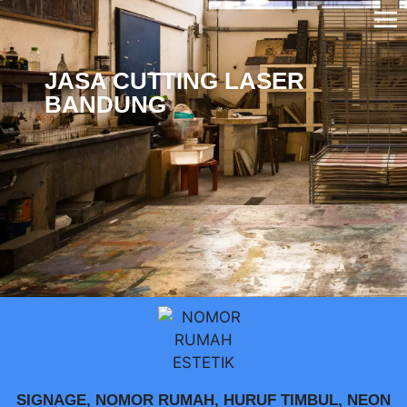
JASA CUTTING LASER
BANDUNG
SIGNAGE, NOMOR RUMAH, HURUF TIMBUL, NEON