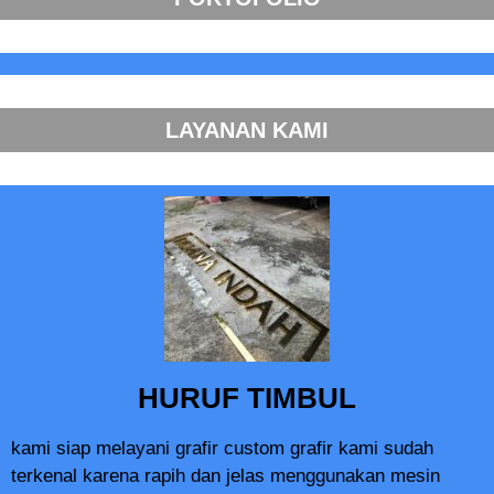
LAYANAN KAMI
HURUF TIMBUL
kami siap melayani grafir custom grafir kami sudah
terkenal karena rapih dan jelas menggunakan mesin