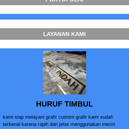
LAYANAN KAMI
HURUF TIMBUL
kami siap melayani grafir custom grafir kami sudah
terkenal karena rapih dan jelas menggunakan mesin