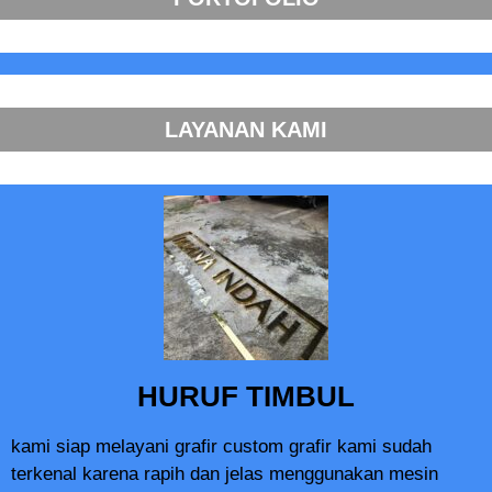
LAYANAN KAMI
HURUF TIMBUL
kami siap melayani grafir custom grafir kami sudah
terkenal karena rapih dan jelas menggunakan mesin