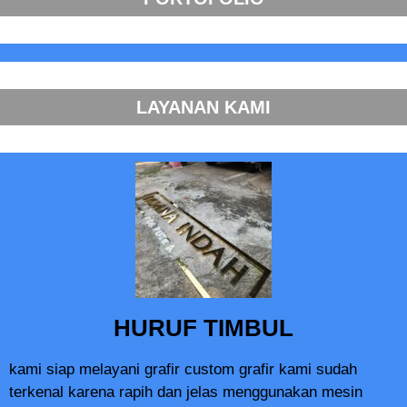
LAYANAN KAMI
HURUF TIMBUL
kami siap melayani grafir custom grafir kami sudah
terkenal karena rapih dan jelas menggunakan mesin