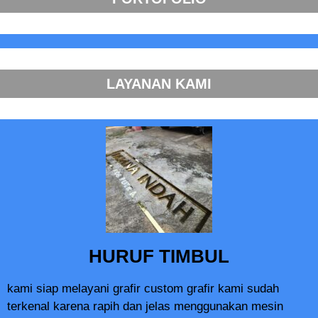
LAYANAN KAMI
HURUF TIMBUL
kami siap melayani grafir custom grafir kami sudah
terkenal karena rapih dan jelas menggunakan mesin