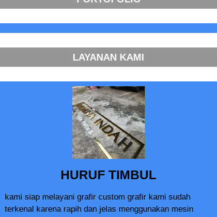
LAYANAN KAMI
HURUF TIMBUL
kami siap melayani grafir custom grafir kami sudah
terkenal karena rapih dan jelas menggunakan mesin