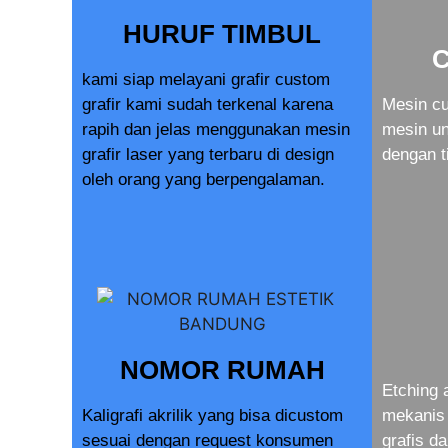
HURUF TIMBUL
kami siap melayani grafir custom
grafir kami sudah terkenal karena
Mesin cu
rapih dan jelas menggunakan mesin
mesin u
grafir laser yang terbaru di design
dengan t
oleh orang yang berpengalaman.
NOMOR RUMAH
Etching 
Kaligrafi akrilik yang bisa dicustom
mekanis 
sesuai dengan request konsumen
grafis d