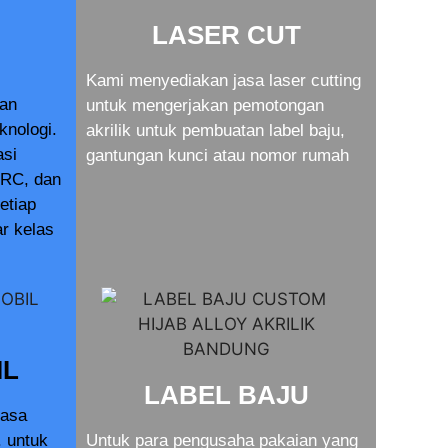
LASER CUT
Kami menyediakan jasa laser cutting
dan
untuk mengerjakan pemotongan
knologi.
akrilik untuk pembuatan label baju,
asi
gantungan kunci atau nomor rumah
RC, dan
setiap
r kelas
IL
LABEL BAJU
jasa
. untuk
Untuk para pengusaha pakaian yang