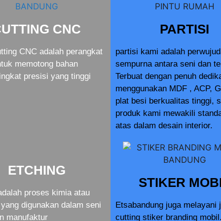
CUTTING CNC
PARTISI
tting CNC adalah perangkat
partisi kami adalah perwuju
ntuk memotong bahan
sempurna antara seni dan te
ingkat presisi yang tinggi
Terbuat dengan penuh dedik
menggunakan MDF , ACP, G
plat besi berkualitas tinggi, 
produk kami mewakili standa
atas dalam desain interior.
ETCHING
STIKER MOB
adalah proses kimia atau
yang digunakan dalam seni
Etsabandung juga melayani 
an manufaktur
cutting stiker branding mobil