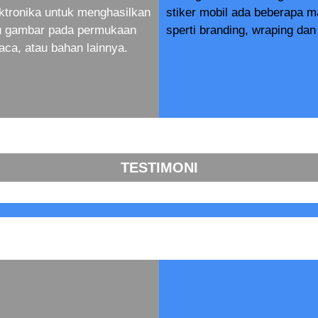
ktronika untuk menghasilkan
stiker mobil ada beberapa 
au gambar pada permukaan
sperti branding, wraping dan 
aca, atau bahan lainnya.
TESTIMONI