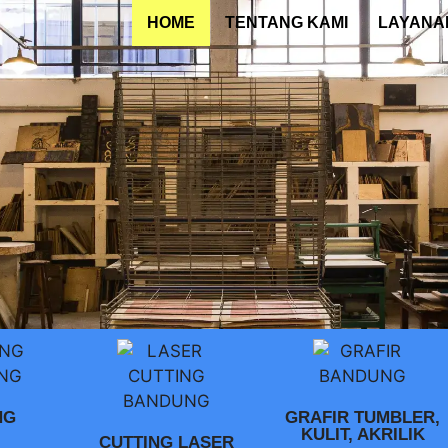
HOME
TENTANG KAMI
LAYANA
NG
GRAFIR TUMBLER,
KULIT, AKRILIK
CUTTING LASER