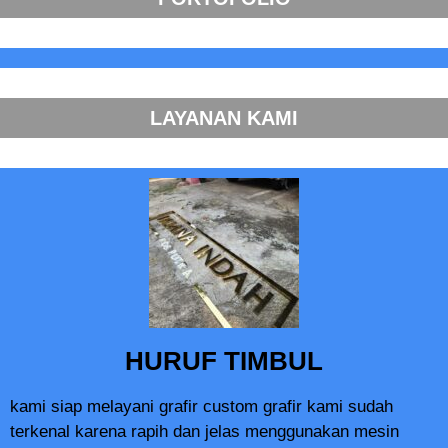
LAYANAN KAMI
HURUF TIMBUL
kami siap melayani grafir custom grafir kami sudah
terkenal karena rapih dan jelas menggunakan mesin