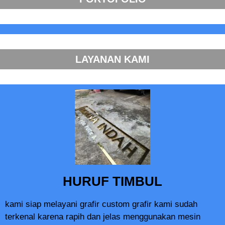
LAYANAN KAMI
HURUF TIMBUL
kami siap melayani grafir custom grafir kami sudah
terkenal karena rapih dan jelas menggunakan mesin