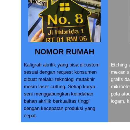
NOMOR RUMAH
Kaligrafi akrilik yang bisa dicustom
Etching 
sesuai dengan request konsumen
mekanis 
dibuat melalui teknologi mutakhir
grafis d
mesin laser cutting. Setiap karya
mikroele
seni menggabungkan keindahan
pola at
bahan akrilik berkualitas tinggi
logam, k
dengan kecepatan produksi yang
cepat.