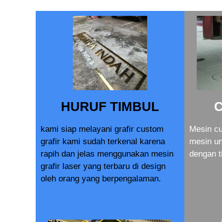
HURUF TIMBUL
kami siap melayani grafir custom
Mesin cu
grafir kami sudah terkenal karena
mesin u
rapih dan jelas menggunakan mesin
dengan t
grafir laser yang terbaru di design
oleh orang yang berpengalaman.