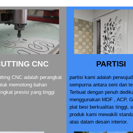
CUTTING CNC
PARTISI
tting CNC adalah perangkat
partisi kami adalah perwuju
ntuk memotong bahan
sempurna antara seni dan te
ingkat presisi yang tinggi
Terbuat dengan penuh dedik
menggunakan MDF , ACP, G
plat besi berkualitas tinggi, 
produk kami mewakili standa
atas dalam desain interior.