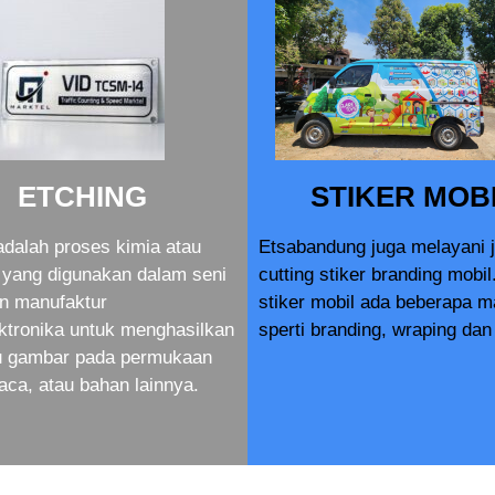
ETCHING
STIKER MOB
adalah proses kimia atau
Etsabandung juga melayani 
yang digunakan dalam seni
cutting stiker branding mobil
an manufaktur
stiker mobil ada beberapa 
ktronika untuk menghasilkan
sperti branding, wraping dan 
au gambar pada permukaan
aca, atau bahan lainnya.