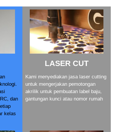
LASER CUT
dan
Kami menyediakan jasa laser cutting
knologi.
untuk mengerjakan pemotongan
asi
akrilik untuk pembuatan label baju,
RC, dan
gantungan kunci atau nomor rumah
setiap
r kelas