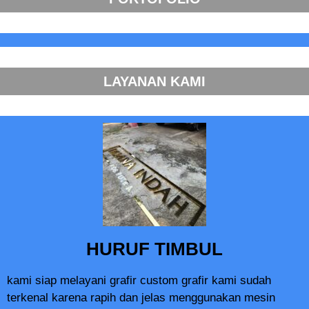
LAYANAN KAMI
HURUF TIMBUL
kami siap melayani grafir custom grafir kami sudah
terkenal karena rapih dan jelas menggunakan mesin