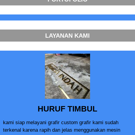
LAYANAN KAMI
HURUF TIMBUL
kami siap melayani grafir custom grafir kami sudah
terkenal karena rapih dan jelas menggunakan mesin