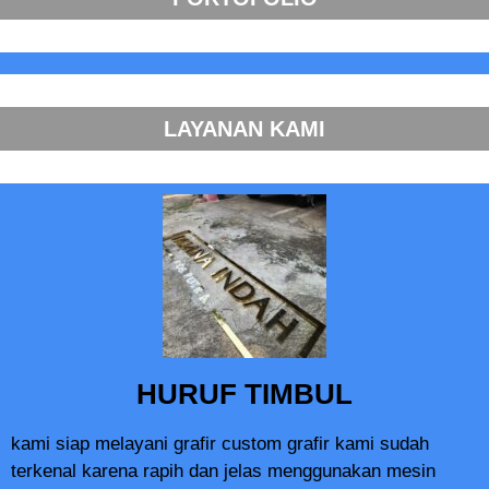
LAYANAN KAMI
HURUF TIMBUL
kami siap melayani grafir custom grafir kami sudah
terkenal karena rapih dan jelas menggunakan mesin